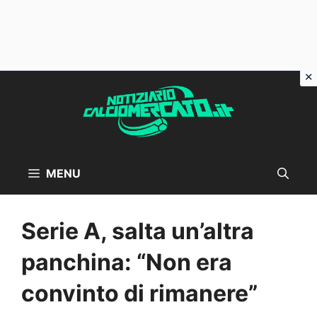
Vai
al
contenuto
MENU
Serie A, salta un’altra
panchina: “Non era
convinto di rimanere”